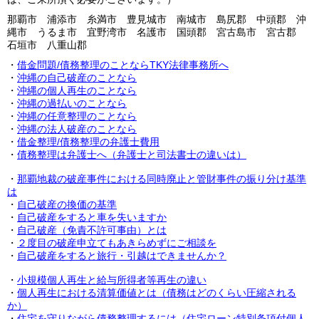
那覇市 浦添市 糸満市 豊見城市 南城市 島尻郡 中頭郡 沖
縄市 うるま市 宜野湾市 名護市 国頭郡 宮古島市 宮古郡
石垣市 八重山郡
・
借金問題/債務整理のことならTKY法律事務所へ
・
沖縄の自己破産のことなら
・
沖縄の個人再生のことなら
・
沖縄の過払いのことなら
・
沖縄の任意整理のことなら
・
沖縄の法人破産のことなら
・
借金整理/債務整理の弁護士費用
・
債務整理は弁護士へ（弁護士と司法書士の違いは）
・
那覇地裁の破産事件における同時廃止と管財事件の振り分け基準
は
・
自己破産の換価の基準
・
自己破産をすると車を失いますか
・
自己破産（免責不許可事由）とは
・
２度目の破産申立てもあきらめずにご相談を
・
自己破産をすると旅行・引越はできませんか？
・
小規模個人再生と給与所得者等再生の違い
・
個人再生における清算価値とは（債務はどのくらい圧縮される
か）
・
住宅を守りながら債務整理するには（住宅ローン特別条項付個人