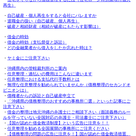
再生）
・
自己破産・個人再生をすると会社にバレますか
・
退職金の扱い（自己破産、個人再生）
・
破産と相続財産（相続が破産にもたらす影響は）
・
借金の時効
・
借金の時効（支払督促と訴訟）
・
どの金融業者から借入をしたか忘れた時は？
・
ヤミ金にご注意下さい
・
沖縄県内の管轄裁判所のご案内
・
任意整理・過払いの費用はこんなに違います
・
任意整理における支払代行手数料とは
・
無理な任意整理を勧められていませんか（債務整理のセカンドオ
ピニオンは）
・
債権者からの訴訟と自己破産申立て
・
「沖縄県の債務整理のおすすめの事務所〇選」といった記事にご
注意下さい
・
借金の整理は地元沖縄の弁護士にご相談下さい（面談義務のルー
ルを守っていない全国対応の弁護士・司法書士にご注意下さい）
・
【国が認めた借金救済制度】という広告に注意を！！
・
任意整理を勧める全国展開の事務所にご注意ください
・
【債務整理の問題の広告に注意を！】国が認めた借金救済措置、