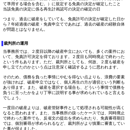
て準用する場合を含む。）に規定する免責の決定が確定したこと
当該免責の決定に係る再生計画認可の決定の確定の日
つまり、過去に破産をしていても、免責許可の決定が確定した日か
ら７年経過後の破産・免責申立てであれば、過去の破産の経験自体
が問題とはなりません。
裁判所の運用
当事務所では、２度目以降の破産申立においても、多くの案件にお
いて、免責許可決定を得ております。２度目も同時廃止で終わった
という件もあります。ただ、裁判所としても、何故、２度も破産を
申し立てたのかという点は注意深く確認するように思われます。
そのため、債務を負った事情にやむを得ない点よりも、浪費の要素
が強ければ、破産申立ではなく、個人再生の方が適切という判断も
あり得ます。また、破産を選択する場合も、どういう事情で債務を
負うに至ったかをより丁寧に説明する事が求められていると言える
でしょう。
一度目の破産よりは、破産管財事件として処理される可能性が高く
なると思われます。また、当事務所の扱ったケースでは、同時廃止
で終わった案件でも、反省文の提出を求められたり、免責審尋期日
では、個別審尋が求められるなど、裁判所がより慎重に審査してい
た事が伺えました。