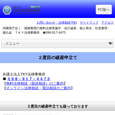
PC版へ
お問い合わせ・法律相談予約
サイトマップ
アクセス
沖縄県庁近く 債務整理の無料法律実施中 自己破産・個人再生・任意整理・
過払金 ＴＫＹ法律事務所 ☎098-917-4475
２度目の破産申立て
弁護士法人TKY法律事務所
☎
０９８－９１７－４４７５
【
無料法律相談（面談相談）のご案内
】
【
オンライン法律相談・電話相談のご案内
】
２度目の破産申立ても扱っております