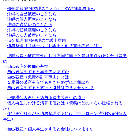
・
借金問題/債務整理のことならTKY法律事務所へ
・
沖縄の自己破産のことなら
・
沖縄の個人再生のことなら
・
沖縄の過払いのことなら
・
沖縄の任意整理のことなら
・
沖縄の法人破産のことなら
・
借金整理/債務整理の弁護士費用
・
債務整理は弁護士へ（弁護士と司法書士の違いは）
・
那覇地裁の破産事件における同時廃止と管財事件の振り分け基準
は
・
自己破産の換価の基準
・
自己破産をすると車を失いますか
・
自己破産（免責不許可事由）とは
・
２度目の破産申立てもあきらめずにご相談を
・
自己破産をすると旅行・引越はできませんか？
・
小規模個人再生と給与所得者等再生の違い
・
個人再生における清算価値とは（債務はどのくらい圧縮される
か）
・
住宅を守りながら債務整理するには（住宅ローン特別条項付個人
再生）
・
自己破産・個人再生をすると会社にバレますか