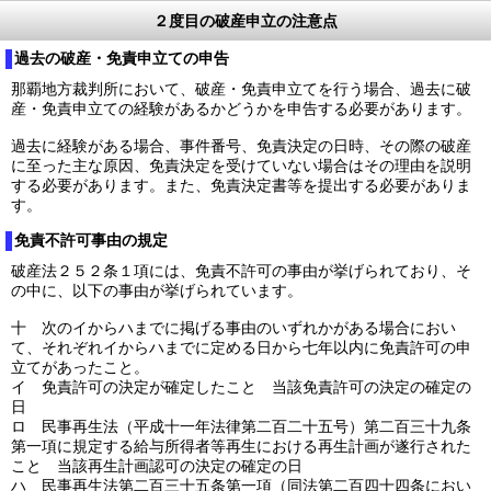
２度目の破産申立の注意点
過去の破産・免責申立ての申告
那覇地方裁判所において、破産・免責申立てを行う場合、過去に破
産・免責申立ての経験があるかどうかを申告する必要があります。
過去に経験がある場合、事件番号、免責決定の日時、その際の破産
に至った主な原因、免責決定を受けていない場合はその理由を説明
する必要があります。また、免責決定書等を提出する必要がありま
す。
免責不許可事由の規定
破産法２５２条１項には、免責不許可の事由が挙げられており、そ
の中に、以下の事由が挙げられています。
十 次のイからハまでに掲げる事由のいずれかがある場合におい
て、それぞれイからハまでに定める日から七年以内に免責許可の申
立てがあったこと。
イ 免責許可の決定が確定したこと 当該免責許可の決定の確定の
日
ロ 民事再生法（平成十一年法律第二百二十五号）第二百三十九条
第一項に規定する給与所得者等再生における再生計画が遂行された
こと 当該再生計画認可の決定の確定の日
ハ 民事再生法第二百三十五条第一項（同法第二百四十四条におい