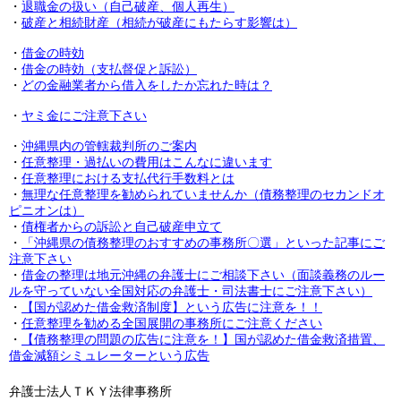
・
退職金の扱い（自己破産、個人再生）
・
破産と相続財産（相続が破産にもたらす影響は）
・
借金の時効
・
借金の時効（支払督促と訴訟）
・
どの金融業者から借入をしたか忘れた時は？
・
ヤミ金にご注意下さい
・
沖縄県内の管轄裁判所のご案内
・
任意整理・過払いの費用はこんなに違います
・
任意整理における支払代行手数料とは
・
無理な任意整理を勧められていませんか（債務整理のセカンドオ
ピニオンは）
・
債権者からの訴訟と自己破産申立て
・
「沖縄県の債務整理のおすすめの事務所〇選」といった記事にご
注意下さい
・
借金の整理は地元沖縄の弁護士にご相談下さい（面談義務のルー
ルを守っていない全国対応の弁護士・司法書士にご注意下さい）
・
【国が認めた借金救済制度】という広告に注意を！！
・
任意整理を勧める全国展開の事務所にご注意ください
・
【債務整理の問題の広告に注意を！】国が認めた借金救済措置、
借金減額シミュレーターという広告
弁護士法人ＴＫＹ法律事務所