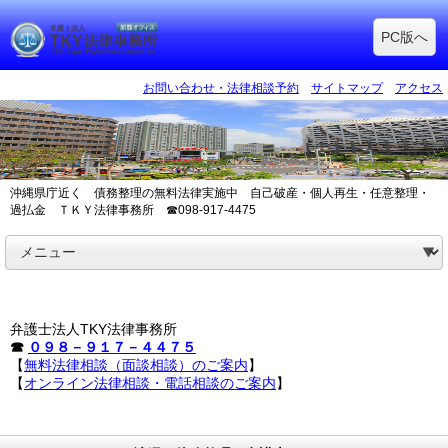
PC版へ
お問い合わせ・法律相談予約
サイトマップ
アクセス
沖縄県庁近く 債務整理の無料法律実施中 自己破産・個人再生・任意整理・
過払金 ＴＫＹ法律事務所 ☎098-917-4475
弁護士法人TKY法律事務所
☎
０９８－９１７－４４７５
【
無料法律相談（面談相談）のご案内
】
【
オンライン法律相談・電話相談のご案内
】