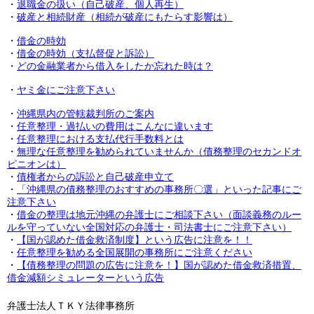
・
退職金の扱い（自己破産、個人再生）
・
破産と相続財産（相続が破産にもたらす影響は）
・
借金の時効
・
借金の時効（支払督促と訴訟）
・
どの金融業者から借入をしたか忘れた時は？
・
ヤミ金にご注意下さい
・
沖縄県内の管轄裁判所のご案内
・
任意整理・過払いの費用はこんなに違います
・
任意整理における支払代行手数料とは
・
無理な任意整理を勧められていませんか（債務整理のセカンドオ
ピニオンは）
・
債権者からの訴訟と自己破産申立て
・
「沖縄県の債務整理のおすすめの事務所〇選」といった記事にご
注意下さい
・
借金の整理は地元沖縄の弁護士にご相談下さい（面談義務のルー
ルを守っていない全国対応の弁護士・司法書士にご注意下さい）
・
【国が認めた借金救済制度】という広告に注意を！！
・
任意整理を勧める全国展開の事務所にご注意ください
・
【債務整理の問題の広告に注意を！】国が認めた借金救済措置、
借金減額シミュレーターという広告
弁護士法人ＴＫＹ法律事務所