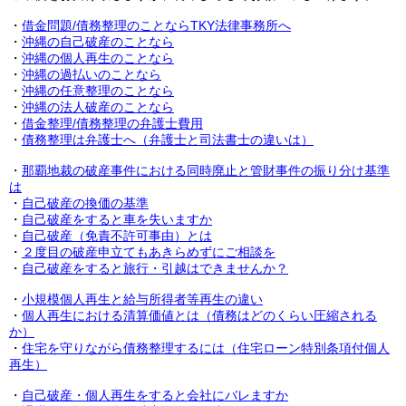
・
借金問題/債務整理のことならTKY法律事務所へ
・
沖縄の自己破産のことなら
・
沖縄の個人再生のことなら
・
沖縄の過払いのことなら
・
沖縄の任意整理のことなら
・
沖縄の法人破産のことなら
・
借金整理/債務整理の弁護士費用
・
債務整理は弁護士へ（弁護士と司法書士の違いは）
・
那覇地裁の破産事件における同時廃止と管財事件の振り分け基準
は
・
自己破産の換価の基準
・
自己破産をすると車を失いますか
・
自己破産（免責不許可事由）とは
・
２度目の破産申立てもあきらめずにご相談を
・
自己破産をすると旅行・引越はできませんか？
・
小規模個人再生と給与所得者等再生の違い
・
個人再生における清算価値とは（債務はどのくらい圧縮される
か）
・
住宅を守りながら債務整理するには（住宅ローン特別条項付個人
再生）
・
自己破産・個人再生をすると会社にバレますか