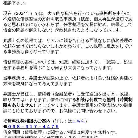
相談下さい。
現在（2024年）では、大々的な広告を行っている事務所を中心に、
不適切な債務整理の方針を取る事務所（破産、個人再生が適切であ
ると思われるにもかかわらず、任意整理を安易に勧め、結果として
借金の問題が解決しない）が散見されるようになっています。
弁護士会の規程では、リアルに顔を合わせる面談なしに債務整理の
依頼を受けてはならないにもかかわらず、この規程に違反をしてい
る事務所も多くなっています。
債務整理の案件においては、知識、経験に加えて、「誠実に」処理
をする事務所を選ぶことが何より大切になっております。
当事務所は、弁護士が面談の上で、依頼者のより良い経済的再建の
方法を親身になって考えて参ります。
弁護士が受任し、債権者（金融業者）に受任通知を出すと、以後、
取り立ては止まります。借金に関する
相談は何度でも無料（時間制
限もありません）
としております。弁護士費用の分割支払いの御相
談にも応じておりますので、お気軽にお問い合わせ下さい。
※無料法律相談のご案内（
詳しくは
こちら
）
☎
０９８－９１７－４４７５
借金問題（債務整理）に関するご相談は何度でも無料です。
法律相談実施時間：平日午前９：３０～午後５時