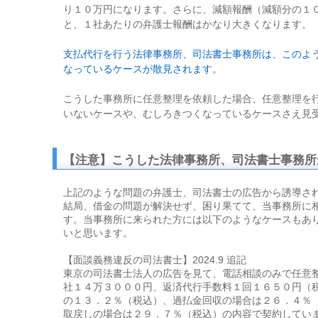
り１０万円になります。さらに、減額報酬（減額分の１
と、１社あたりの弁護士報酬はかなり大きくなります。
支払代行を行う法律事務所、司法書士事務所は、このよ
なっているケースが散見されます
。
こうした事務所に任意整理を依頼した場合、任意整理を
いないケースや、むしろきつくなっているケースさえ見
【注意】こうした法律事務所、司法書士事務所
上記のような問題の弁護士、司法書士の広告から誘導さ
結局、借金の問題が解決せず、困り果てて、当事務所に
す。当事務所に来られた方には以下のようなケースもあ
いと思います。
【面談義務違反の司法書士】2024.9 追記
東京の司法書士法人の広告を見て、電話相談のみで任意
社１４万３０００円、返済代行手数料１回１６５０円（
の１３．２％（税込）、過払金回収の場合は２６．４％
取戻しの場合は２９．７％（税込）の内容で契約してい