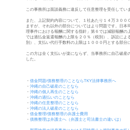
この事務所は面談義務に違反して任意整理を受任してい
また、上記契約内容について、１社あたり１４万３００
ますが、それ以外の部分についてはより問題です。日本
理事件における報酬に関する指針」第６では減額報酬の
では過払金返還報酬の上限を２０％（税別）、訴訟によ
別）、支払い代行手数料の上限は１０００円とする部分
この方は全く支払いが楽にならず、当事務所に自己破産
した。
・
借金問題/債務整理のことならTKY法律事務所へ
・
沖縄の自己破産のことなら
・
沖縄の個人再生のことなら
・
沖縄の過払いのことなら
・
沖縄の任意整理のことなら
・
沖縄の法人破産のことなら
・
借金整理/債務整理の弁護士費用
・
債務整理は弁護士へ（弁護士と司法書士の違いは）