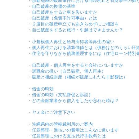
・
那覇地裁の破産事件における同時廃止と管財事件の振
・
自己破産の換価の基準
・
自己破産をすると車を失いますか
・
自己破産（免責不許可事由）とは
・
２度目の破産申立てもあきらめずにご相談を
・
自己破産をすると旅行・引越はできませんか？
・
小規模個人再生と給与所得者等再生の違い
・
個人再生における清算価値とは（債務はどのくらい圧
・
住宅を守りながら債務整理するには（住宅ローン特別
・
自己破産・個人再生をすると会社にバレますか
・
退職金の扱い（自己破産、個人再生）
・
破産と相続財産（相続が破産にもたらす影響は）
・
借金の時効
・
借金の時効（支払督促と訴訟）
・
どの金融業者から借入をしたか忘れた時は？
・
ヤミ金にご注意下さい
・
沖縄県内の管轄裁判所のご案内
・
任意整理・過払いの費用はこんなに違います
・
任意整理における支払代行手数料とは