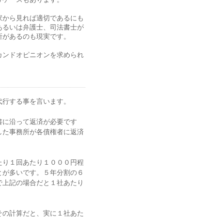
家から見れば適切であるにも
あるいは弁護士、司法書士が
所があるのも現実です。
カンドオピニオンを求められ
代行する事を言います。
書に沿って返済が必要です
した事務所が各債権者に返済
たり１回あたり１０００円程
とが多いです。５年分割の６
で上記の場合だと１社あたり
その計算だと、実に１社あた