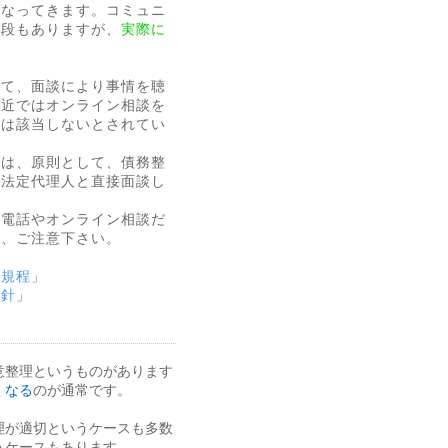
になってきます。コミュニ
手段もありますが、
実際に
して、面談により事情を聴
最近ではオンライン相談を
には該当しないとされてい
士は、原則として、債務整
の法定代理人と直接
面談し
、電話やオンライン相談だ
で、ご注意下さい。
る規程
」
指針
」
意整理というものがあります
くなる
のが通常です。
理が適切というケースも多数
うケースもあります。