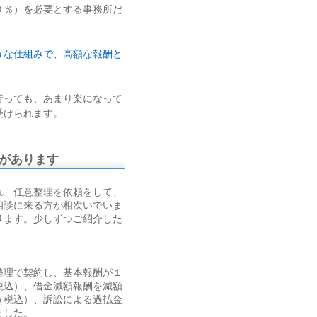
０％）を必要とする事務所だ
うな仕組みで、高額な報酬と
行っても、あまり楽になって
受けられます。
があります
れ、任意整理を依頼をして、
相談に来る方が相次いでいま
ります。少しずつご紹介した
整理で契約し、基本報酬が１
税込）、借金減額報酬を減額
（税込）、訴訟による過払金
ました。