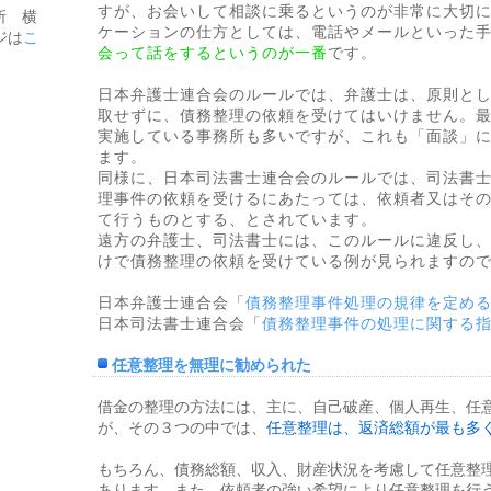
すが、お会いして相談に乗るというのが非常に大切
所 横
ケーションの仕方としては、電話やメールといった
ジは
こ
会って話をするというのが一番
です。
日本弁護士連合会のルールでは、弁護士は、原則と
取せずに、債務整理の依頼を受けてはいけません。
実施している事務所も多いですが、これも「面談」
ます。
同様に、日本司法書士連合会のルールでは、司法書
理事件の依頼を受けるにあたっては、依頼者又はそ
て行うものとする、とされています。
遠方の弁護士、司法書士には、このルールに違反し
けで債務整理の依頼を受けている例が見られますの
日本弁護士連合会「
債務整理事件処理の規律を定め
日本司法書士連合会「
債務整理事件の処理に関する
任意整理を無理に勧められた
借金の整理の方法には、主に、自己破産、個人再生、任
が、その３つの中では、
任意整理は、返済総額が最も多
もちろん、債務総額、収入、財産状況を考慮して任意整
あります。また、依頼者の強い希望により任意整理を行