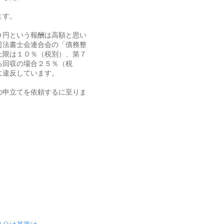
ます。
０円という報酬は高額と思い
司法書士会連合会の「債務整
上限は１０％（税別）、第７
る回収の場合２５％（税
に違反しています。
の申立てを依頼するに至りま