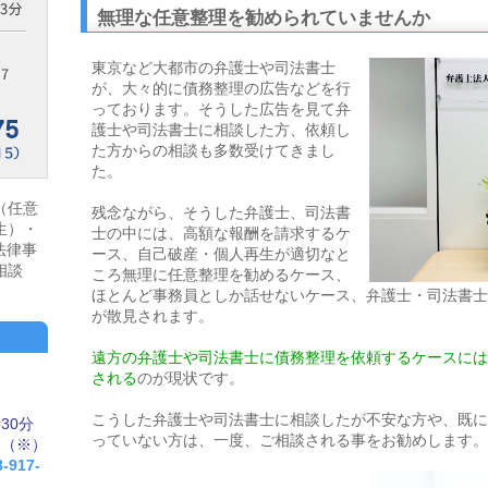
無理な任意整理を勧められていませんか
東京など大都市の弁護士や司法書士
が、大々的に債務整理の広告などを行
っております。そうした広告を見て弁
護士や司法書士に相談した方、依頼し
た方からの相談も多数受けてきまし
た。
（任意
残念ながら、そうした弁護士、司法書
生）・
士の中には、高額な報酬を請求するケ
法律事
ース、自己破産・個人再生が適切なと
相談
ころ無理に任意整理を勧めるケース、
ほとんど事務員としか話せないケース、弁護士・司法書士
が散見されます。
遠方の弁護士や司法書士に債務整理を依頼するケースには
される
のが現状です。
こうした弁護士や司法書士に相談したが不安な方や、既に
30分
っていない方は、一度、ご相談される事をお勧めします。
中（※）
8-917-