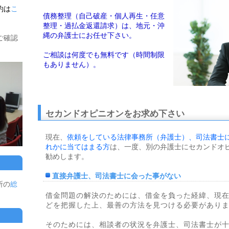
約は
こ
債務整理（自己破産・個人再生・任意
整理・過払金返還請求）は、地元・沖
縄の弁護士にお任せ下さい。
ご確認
ご相談は何度でも無料です（時間制限
もありません）。
セカンドオピニオンをお求め下さい
現在、
依頼をしている法律事務所（弁護士）、司法書士
れかに当てはまる方
は、一度、別の弁護士にセカンドオ
勧めします。
直接弁護士、司法書士に会った事がない
所の
総
借金問題の解決のためには、借金を負った経緯、現
どを把握した上、最善の方法を見つける必要があり
そのためには、相談者の状況を弁護士、司法書士が