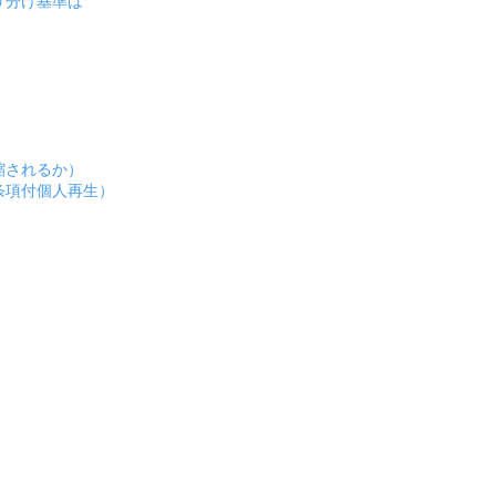
り分け基準は
縮されるか）
条項付個人再生）