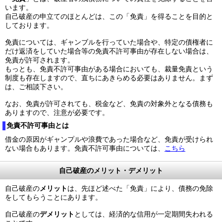
います。
自己破産の申立てのほとんどは、この「免責」を得ることを目的と
しております。
免責については、ギャンブルを行っていた場合や、特定の債権者に
だけ返済をしていた場合等の免責不許可事由が存在しない場合は、
免責が許可されます。
もっとも、免責不許可事由がある場合においても、裁量免責という
制度も存在しますので、直ちにあきらめる必要はありません。まず
は、ご相談下さい。
なお、免責が許可されても、税金など、免責の対象外となる債務も
ありますので、注意が必要です。
免責不許可事由とは
借金の原因がギャンプルや浪費であった場合など、免責が受けられ
ない場合もあります。免責不許可事由については、
こちら
自己破産のメリット・デメリット
自己破産の
メリット
は、先ほど述べた「免責」により、債務の免除
をしてもらうことにあります。
自己破産の
デメリット
としては、経済的な信用が一定期間失われる