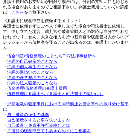
弁護士費用のお支払いが困難な場合には、分割の支払いにも応じら
れる場合がありますのでご相談下さい。弁護士費用についての詳細
は、
こちら
をご覧下さい。
《弁護士に破産申立を依頼するメリット》
弁護士に依頼せずにご本人で申し立てた場合や司法書士に依頼し
て、申し立てた場合、裁判官や破産管財人との対応は自分で行わな
ければなりません。大きな権力を持つ裁判官や破産管財人からのプ
レッシャーから債務者を守ることが出来るのは、弁護士しかいませ
ん。
・
借金問題/債務整理のことならTKY法律事務所へ
・
沖縄の自己破産のことなら
・
沖縄の個人再生のことなら
・
沖縄の過払いのことなら
・
沖縄の任意整理のことなら
・
沖縄の法人破産のことなら
・
借金整理/債務整理の弁護士費用
・
債務整理は弁護士へ（弁護士と司法書士の違いは）
・
那覇地裁の破産事件における同時廃止と管財事件の振り分け基準
は
・
自己破産の換価の基準
・
自己破産をすると車を失いますか
・
自己破産（免責不許可事由）とは
・
２度目の破産申立てもあきらめずにご相談を