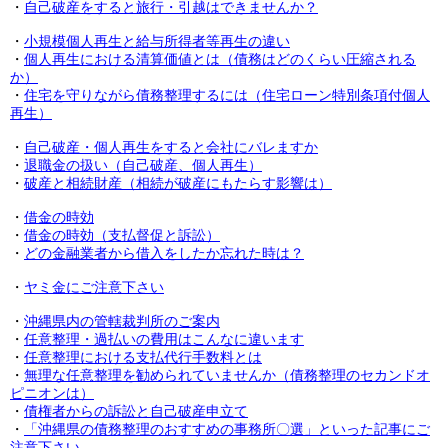
・
自己破産をすると旅行・引越はできませんか？
・
小規模個人再生と給与所得者等再生の違い
・
個人再生における清算価値とは（債務はどのくらい圧縮される
か）
・
住宅を守りながら債務整理するには（住宅ローン特別条項付個人
再生）
・
自己破産・個人再生をすると会社にバレますか
・
退職金の扱い（自己破産、個人再生）
・
破産と相続財産（相続が破産にもたらす影響は）
・
借金の時効
・
借金の時効（支払督促と訴訟）
・
どの金融業者から借入をしたか忘れた時は？
・
ヤミ金にご注意下さい
・
沖縄県内の管轄裁判所のご案内
・
任意整理・過払いの費用はこんなに違います
・
任意整理における支払代行手数料とは
・
無理な任意整理を勧められていませんか（債務整理のセカンドオ
ピニオンは）
・
債権者からの訴訟と自己破産申立て
・
「沖縄県の債務整理のおすすめの事務所〇選」といった記事にご
注意下さい