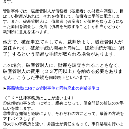
ます。
管財事件では、破産管財人が債務者（破産者）の財産を調査し、目
ぼしい財産があれば、それを換価して、債権者に平等に配当しま
す。また、破産管財人は、債務者（破産者）が債務を負うようにな
った原因を調査し、免責（債務を免除すること）が相当かどうか、
裁判所に意見を述べます。
他方で、破産申立てをしても、裁判所より、破産管財人が
選任されず、破産手続の開始と
に、破産手続が
（終
同時
廃止
了）するという簡易な手続が取られる場合があります。
この場合、破産管財人に、財産を調査されることもなく、
破産管財人の費用（２３万円以上）を納める必要もありま
せん。こうした手続を
といいます。
同時廃止
►
那覇地裁における管財事件と同時廃止の判断基準は
《ＴＫＹ法律事務所はここが違います》
①依頼者の事を第一に考え、親身になって、借金問題の解決のお手
伝いを致します。
②豊富な知識と経験により、それぞれの方にとって、最善の方法を
アドバイスします。
③大手の事務所と違い、弁護士が責任をもって、事件処理を行いま
す。