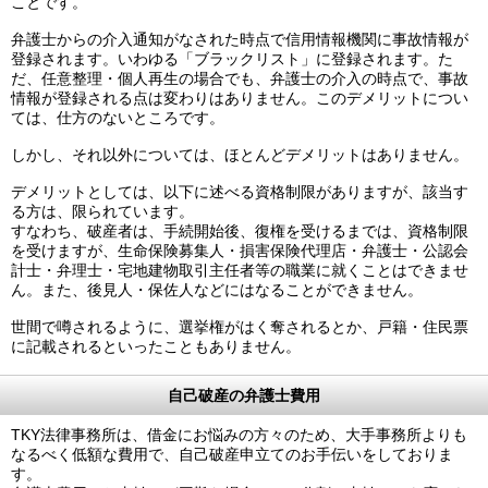
ことです。
弁護士からの介入通知がなされた時点で信用情報機関に事故情報が
登録されます。いわゆる「ブラックリスト」に登録されます。た
だ、任意整理・個人再生の場合でも、弁護士の介入の時点で、事故
情報が登録される点は変わりはありません。このデメリットについ
ては、仕方のないところです。
しかし、それ以外については、ほとんどデメリットはありません。
デメリットとしては、以下に述べる資格制限がありますが、該当す
る方は、限られています。
すなわち、破産者は、手続開始後、復権を受けるまでは、資格制限
を受けますが、生命保険募集人・損害保険代理店・弁護士・公認会
計士・弁理士・宅地建物取引主任者等の職業に就くことはできませ
ん。また、後見人・保佐人などにはなることができません。
世間で噂されるように、選挙権がはく奪されるとか、戸籍・住民票
に記載されるといったこともありません。
自己破産の弁護士費用
TKY法律事務所は、借金にお悩みの方々のため、大手事務所よりも
なるべく低額な費用で、自己破産申立てのお手伝いをしておりま
す。