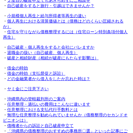
・
２度目の破産申立てもあきらめずにご相談を
・
自己破産をすると旅行・引越はできませんか？
・
小規模個人再生と給与所得者等再生の違い
・
個人再生における清算価値とは（債務はどのくらい圧縮される
か）
・
住宅を守りながら債務整理するには（住宅ローン特別条項付個人
再生）
・
自己破産・個人再生をすると会社にバレますか
・
退職金の扱い（自己破産、個人再生）
・
破産と相続財産（相続が破産にもたらす影響は）
・
借金の時効
・
借金の時効（支払督促と訴訟）
・
どの金融業者から借入をしたか忘れた時は？
・
ヤミ金にご注意下さい
・
沖縄県内の管轄裁判所のご案内
・
任意整理・過払いの費用はこんなに違います
・
任意整理における支払代行手数料とは
・
無理な任意整理を勧められていませんか（債務整理のセカンドオ
ピニオンは）
・
債権者からの訴訟と自己破産申立て
・
「沖縄県の債務整理のおすすめの事務所〇選」といった記事にご