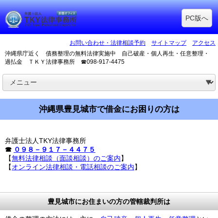
PC版へ
お問い合わせ・法律相談予約
サイトマップ
アクセス
沖縄県庁近く 債務整理の無料法律実施中 自己破産・個人再生・任意整理・
過払金 ＴＫＹ法律事務所 ☎098-917-4475
沖縄県豊見城市で借金にお困りの方は
弁護士法人TKY法律事務所
☎
０９８－９１７－４４７５
【
無料法律相談（面談相談）のご案内
】
【
オンライン法律相談・電話相談のご案内
】
豊見城市にお住まいの方の管轄裁判所は