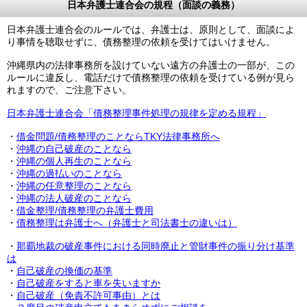
日本弁護士連合会の規程（面談の義務）
日本弁護士連合会のルールでは、弁護士は、原則として、面談によ
り事情を聴取せずに、債務整理の依頼を受けてはいけません。
沖縄県内の法律事務所を設けていない遠方の弁護士の一部が、この
ルールに違反し、電話だけで債務整理の依頼を受けている例が見ら
れますので、ご注意下さい。
日本弁護士連合会「債務整理事件処理の規律を定める規程」
・
借金問題/債務整理のことならTKY法律事務所へ
・
沖縄の自己破産のことなら
・
沖縄の個人再生のことなら
・
沖縄の過払いのことなら
・
沖縄の任意整理のことなら
・
沖縄の法人破産のことなら
・
借金整理/債務整理の弁護士費用
・
債務整理は弁護士へ（弁護士と司法書士の違いは）
・
那覇地裁の破産事件における同時廃止と管財事件の振り分け基準
は
・
自己破産の換価の基準
・
自己破産をすると車を失いますか
・
自己破産（免責不許可事由）とは